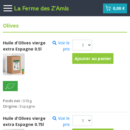
La Ferme des Z'Amis
0,00 €
Olives
Huile d'Olives vierge
Voir le
extra Espagne 0.5l
prix
Ajouter au panier
Poids net :
0.5kg
Origine :
Espagne
Huile d'Olives vierge
Voir le
extra Espagne 0.75l
prix