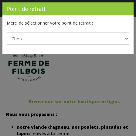
Point de retrait
Ferme de Filbois
0,00 €
Merci de sélectionner votre point de retrait :
Bonjour et bienvenue !
Bienvenue sur notre boutique en ligne.
Nous vous proposons :
notre viande d'agneau, nos poulets, pintades et
lapins
élevés à la ferme