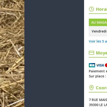
Horai
AU MAGAS
Vendredi
Voir les 5 
Moye
Paiement en
Sur place 
Coor
7 RUE MA
39300 LE 