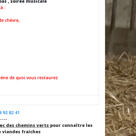
as , soirée musicale
là :
de chèvre,
ne de quoi vous restaurez
4 92 82 41
----
ec des chemins verts
pour connaître les
e viandes fraiches