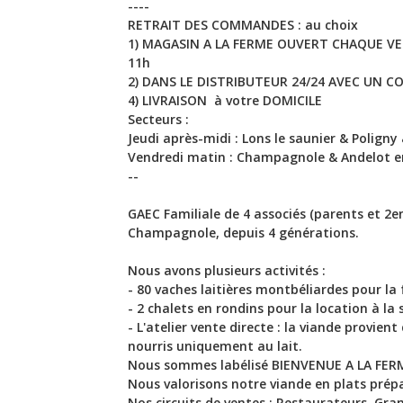
----
RETRAIT DES COMMANDES : au choix
1) MAGASIN A LA FERME OUVERT CHAQUE VEN
11h
2) DANS LE DISTRIBUTEUR 24/24 AVEC UN CO
4) LIVRAISON à votre DOMICILE
Secteurs :
Jeudi après-midi : Lons le saunier & Poligny 
Vendredi matin : Champagnole & Andelot e
--
GAEC Familiale de 4 associés (parents et 2en
Champagnole, depuis 4 générations.
Nous avons plusieurs activités :
- 80 vaches laitières montbéliardes pour l
- 2 chalets en rondins pour la location à l
- L'atelier vente directe : la viande provie
nourris uniquement au lait.
Nous sommes labélisé BIENVENUE A LA FE
Nous valorisons notre viande en plats prépar
Nos circuits de ventes : Restaurateurs, Gra