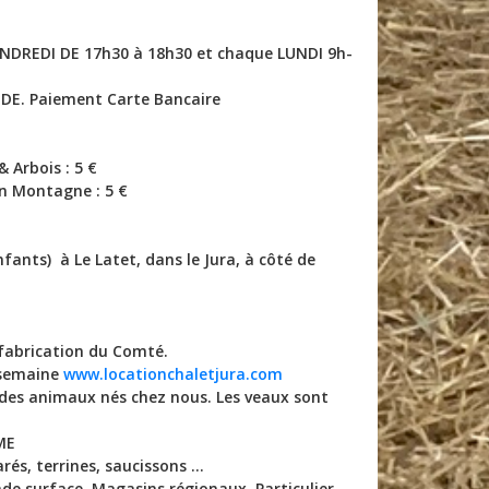
DREDI DE 17h30 à 18h30 et chaque LUNDI 9h-
DE. Paiement Carte Bancaire
& Arbois : 5 €
n Montagne : 5 €
fants) à Le Latet, dans le Jura, à côté de
a fabrication du Comté.
a semaine
www.locationchaletjura.com
nt des animaux nés chez nous. Les veaux sont
RME
és, terrines, saucissons ...
nde surface, Magasins régionaux, Particulier