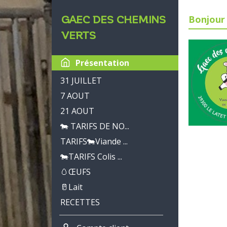
GAEC DES CHEMINS
Bonjour 
VERTS
Présentation
31 JUILLET
7 AOUT
21 AOUT
🐄 TARIFS DE NO...
TARIFS🐄Viande ...
🐄TARIFS Colis ...
🥚ŒUFS
🥛Lait
RECETTES