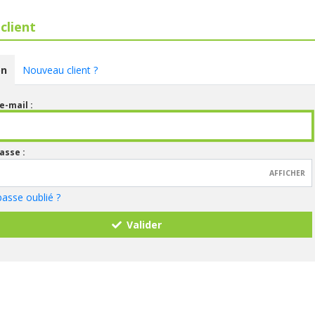
client
on
Nouveau client ?
e-mail :
asse :
AFFICHER
asse oublié ?
Valider