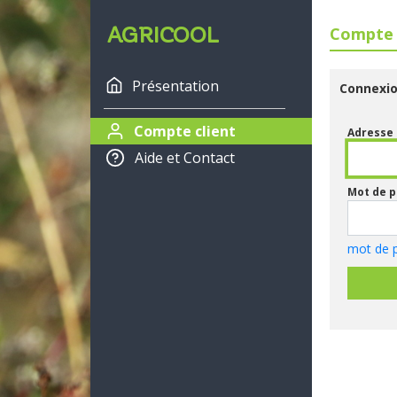
AGRICOOL
Compte 
Présentation
Connexi
Compte client
Adresse 
Aide et Contact
Mot de p
mot de p