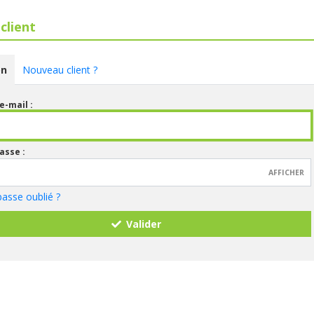
client
on
Nouveau client ?
e-mail :
asse :
AFFICHER
asse oublié ?
Valider