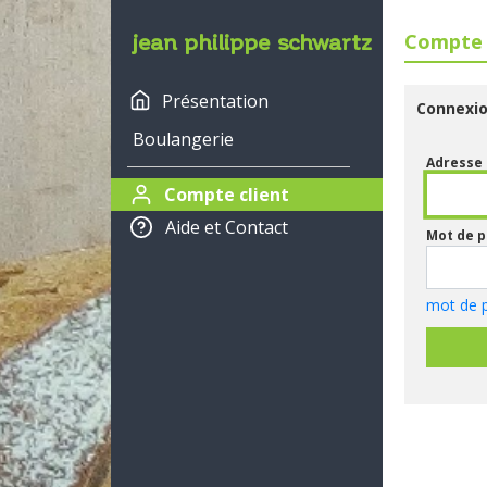
jean philippe schwartz
Compte 
Présentation
Connexi
Boulangerie
Adresse 
Compte client
Aide et Contact
Mot de p
mot de p