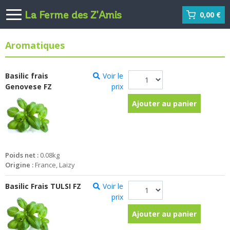
La Ferme des Z'Amis
0,00 €
Aromatiques
Basilic frais
Voir le
Genovese FZ
prix
Ajouter au panier
Poids net :
0.08kg
Origine :
France, Laizy
Basilic Frais TULSI FZ
Voir le
prix
Ajouter au panier