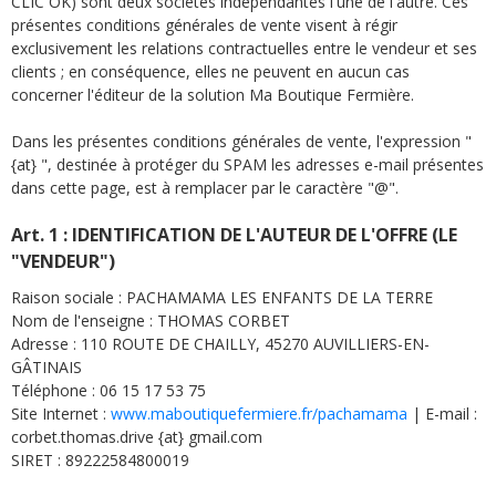
CLIC OK) sont deux sociétés indépendantes l'une de l'autre. Ces
présentes conditions générales de vente visent à régir
exclusivement les relations contractuelles entre le vendeur et ses
clients ; en conséquence, elles ne peuvent en aucun cas
concerner l'éditeur de la solution Ma Boutique Fermière.
Dans les présentes conditions générales de vente, l'expression "
{at} ", destinée à protéger du SPAM les adresses e-mail présentes
dans cette page, est à remplacer par le caractère "@".
Art. 1 : IDENTIFICATION DE L'AUTEUR DE L'OFFRE (LE
"VENDEUR")
Raison sociale : PACHAMAMA LES ENFANTS DE LA TERRE
Nom de l'enseigne : THOMAS CORBET
Adresse : 110 ROUTE DE CHAILLY, 45270 AUVILLIERS-EN-
GÂTINAIS
Téléphone : 06 15 17 53 75
Site Internet :
www.maboutiquefermiere.fr/pachamama
| E-mail :
corbet.thomas.drive {at} gmail.com
SIRET : 89222584800019