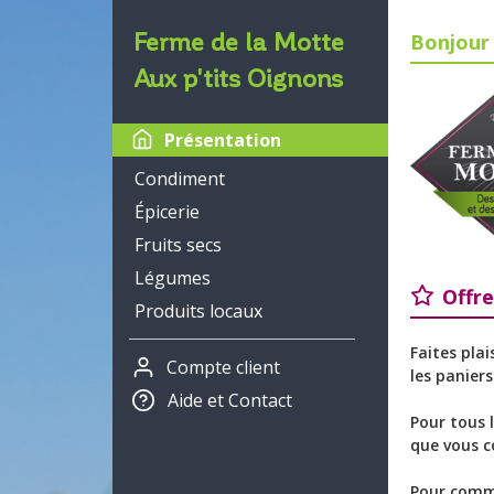
Ferme de la Motte
Bonjour 
Aux p'tits Oignons
Présentation
Condiment
Épicerie
Fruits secs
Légumes
Offr
Produits locaux
Faites plai
Compte client
les panier
Aide et Contact
Pour tous 
que vous 
Pour comm