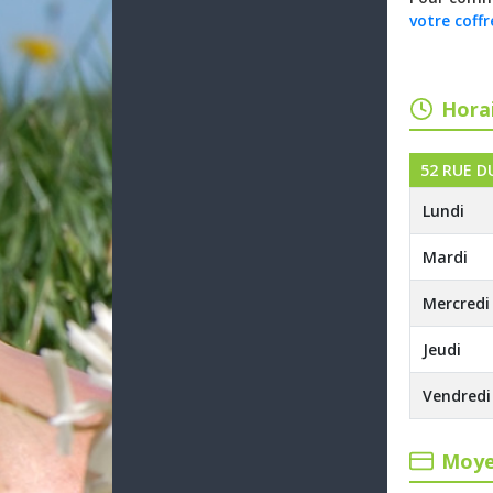
votre coffr
Horai
52 RUE D
Lundi
Mardi
Mercredi
Jeudi
Vendredi
Moye