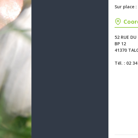
Sur place 
Coor
52 RUE DU
BP 12
41370 TAL
Tél. : 02 3