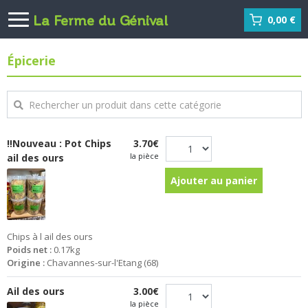
La Ferme du Génival
0,00 €
Épicerie
‼️Nouveau : Pot Chips
3.70€
la pièce
ail des ours
Ajouter au panier
Chips à l ail des ours
Poids net :
0.17kg
Origine :
Chavannes-sur-l'Etang (68)
Ail des ours
3.00€
la pièce