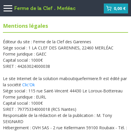
Ferme de la Clef . Merléac
0,00 €
Mentions légales
Éditeur du site : Ferme de la Clef des Garennes
Siège social : 1 LA CLEF DES GARENNES, 22460 MERLÉAC
Forme juridique : GAEC
Capital social : 1000€
SIRET : 44263024000038
Le site Internet de la solution maboutiquefermiere.fr est édité par
la société
Clic'Ok
Siège social : 115 rue Saint-Vincent 44430 Le Loroux-Bottereau
Forme juridique : EURL
Capital social : 1000€
SIRET : 79775334000018 (RCS Nantes)
Responsable de la rédaction et de la publication : M. Tony
SEIGNARD
Hébergement : OVH SAS - 2 rue Kellermann 59100 Roubaix - Tél. :